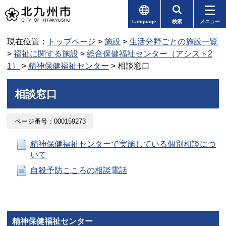
Language
検索
メニュー
現在位置：
トップページ
>
施設
>
生活分野ごとの施設一覧
>
福祉に関する施設
>
総合保健福祉センター（アシスト2
1）
>
精神保健福祉センター
> 相談窓口
相談窓口
ページ番号：000159273
精神保健福祉センターで実施している個別相談につ
いて
自殺予防こころの相談電話
精神保健福祉センター