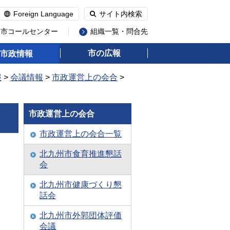
Foreign Language
サイト内検索
州市コールセンター
組織一覧・問合先
市の広報
市政情報
報
>
会議情報
>
市政運営上の会合
>
市政運営上の会合
市政運営上の会合一覧
北九州市食育推進懇話
会
北九州市健康づくり懇
話会
北九州市外郭団体評価
会議