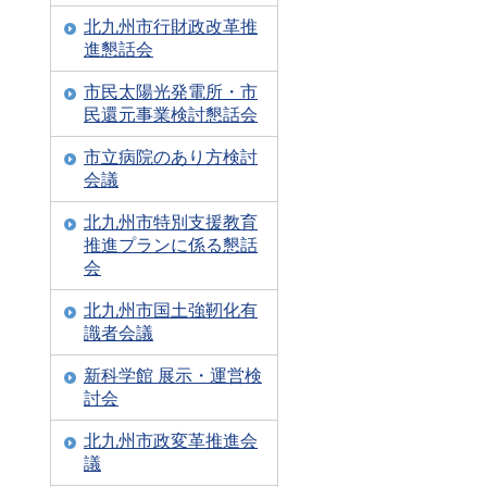
北九州市行財政改革推
進懇話会
市民太陽光発電所・市
民還元事業検討懇話会
市立病院のあり方検討
会議
北九州市特別支援教育
推進プランに係る懇話
会
北九州市国土強靭化有
識者会議
新科学館 展示・運営検
討会
北九州市政変革推進会
議