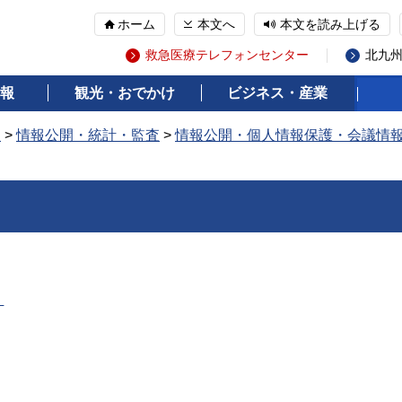
ホーム
本文へ
本文を読み上げる
救急医療テレフォンセンター
北九
報
観光・おでかけ
ビジネス・産業
報
>
情報公開・統計・監査
>
情報公開・個人情報保護・会議情
」