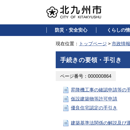
防災・安全安心
くらしの情
現在位置：
トップページ
>
市政情
手続きの要領・手引き
ページ番号：000000864
昇降機工事の確認申請等の
仮設建築物等許可申請
優良住宅認定の手引き
建築基準法関係の解説及び