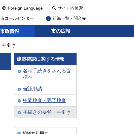
Foreign Language
サイト内検索
州市コールセンター
組織一覧・問合先
市の広報
市政情報
・手引き
建築確認に関する情報
各種手続きをされる皆
様へ
確認申請
中間検査・完了検査
手続きの要領・手引き