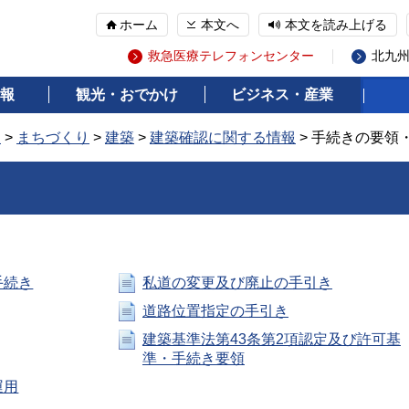
ホーム
本文へ
本文を読み上げる
救急医療テレフォンセンター
北九
報
観光・おでかけ
ビジネス・産業
報
>
まちづくり
>
建築
>
建築確認に関する情報
> 手続きの要領
手続き
私道の変更及び廃止の手引き
道路位置指定の手引き
建築基準法第43条第2項認定及び許可基
準・手続き要領
運用