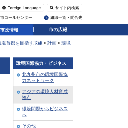
Foreign Language
サイト内検索
州市コールセンター
組織一覧・問合先
市の広報
市政情報
環境首都を目指す取組
>
計画
>
環境
環境国際協力・ビジネス
北九州市の環境国際協
力ネットワーク
アジアの環境人材育成
拠点
環境問題からビジネス
へ
その他