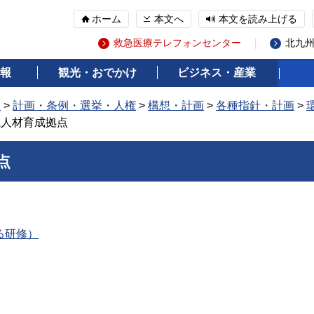
ホーム
本文へ
本文を読み上げる
救急医療テレフォンセンター
北九
報
観光・おでかけ
ビジネス・産業
報
>
計画・条例・選挙・人権
>
構想・計画
>
各種指針・計画
>
境人材育成拠点
点
る研修）