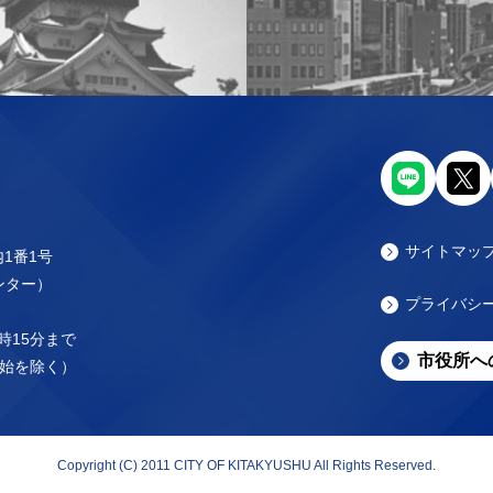
サイトマッ
内1番1号
センター）
プライバシ
時15分まで
市役所へ
始を除く）
Copyright (C) 2011 CITY OF KITAKYUSHU All Rights Reserved.