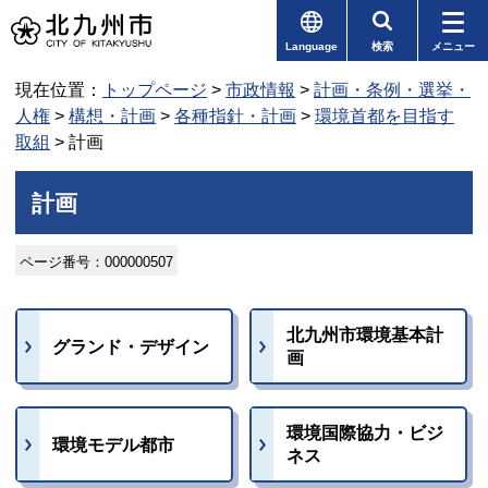
Language
検索
メニュー
現在位置：
トップページ
>
市政情報
>
計画・条例・選挙・
人権
>
構想・計画
>
各種指針・計画
>
環境首都を目指す
取組
> 計画
計画
ページ番号：000000507
北九州市環境基本計
グランド・デザイン
画
環境国際協力・ビジ
環境モデル都市
ネス