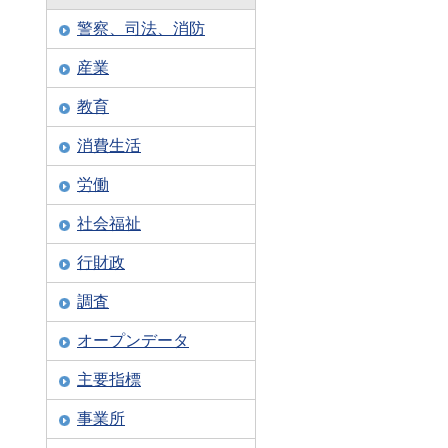
警察、司法、消防
産業
教育
消費生活
労働
社会福祉
行財政
調査
オープンデータ
主要指標
事業所