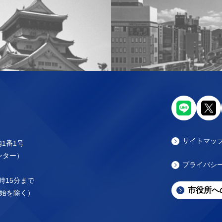
サイトマッ
内1番1号
センター）
プライバシ
時15分まで
市役所へ
始を除く）