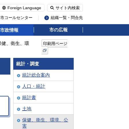
Foreign Language
サイト内検索
州市コールセンター
組織一覧・問合先
市の広報
市政情報
 保健、衛生、環
印刷用ページ
統計・調査
統計総合案内
人口・統計
統計書
土地
保健、衛生、環境、公
害