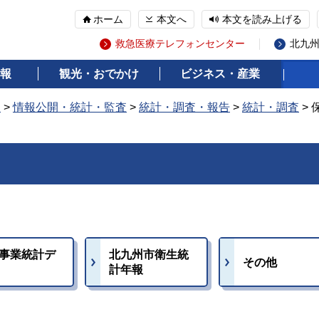
ホーム
本文へ
本文を読み上げる
救急医療テレフォンセンター
北九
報
観光・おでかけ
ビジネス・産業
報
>
情報公開・統計・監査
>
統計・調査・報告
>
統計・調査
>
事業統計デ
北九州市衛生統
その他
計年報