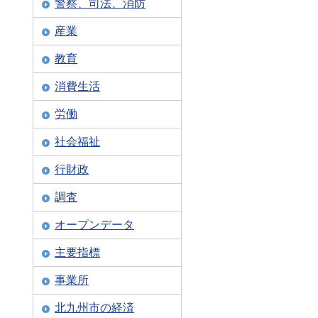
警察、司法、消防
産業
教育
消費生活
労働
社会福祉
行財政
調査
オープンデータ
主要指標
事業所
北九州市の経済