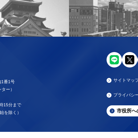
サイトマッ
内1番1号
センター）
プライバシ
時15分まで
市役所へ
始を除く）