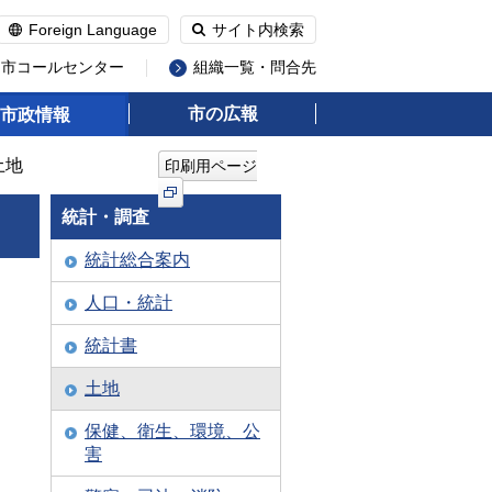
Foreign Language
サイト内検索
州市コールセンター
組織一覧・問合先
市の広報
市政情報
土地
印刷用ページ
統計・調査
統計総合案内
人口・統計
統計書
土地
保健、衛生、環境、公
害