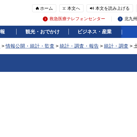
ホーム
本文へ
本文を読み上げる
救急医療テレフォンセンター
北九
報
観光・おでかけ
ビジネス・産業
報
>
情報公開・統計・監査
>
統計・調査・報告
>
統計・調査
> 