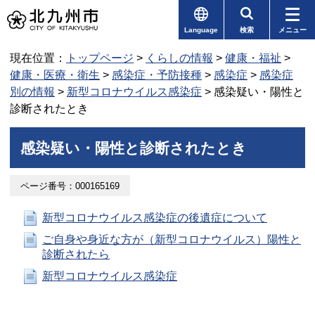
Language
検索
メニュー
現在位置：
トップページ
>
くらしの情報
>
健康・福祉
>
健康・医療・衛生
>
感染症・予防接種
>
感染症
>
感染症
別の情報
>
新型コロナウイルス感染症
> 感染疑い・陽性と
診断されたとき
感染疑い・陽性と診断されたとき
ページ番号：000165169
新型コロナウイルス感染症の後遺症について
ご自身や身近な方が（新型コロナウイルス）陽性と
診断されたら
新型コロナウイルス感染症