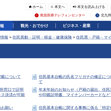
ホーム
本文へ
本文を読み上げる
救急医療テレフォンセンター
北九
観光・おでかけ
ビジネス・産業
報
の情報
>
住民異動・証明・税金・健康保険
>
住民票・戸籍・マ
記載について
住民基本台帳の氏名フリガナの修正につ
て
役所窓口で証明
年末年始のお知らせ（戸籍の届出、住民
レス決済が可能
や印鑑証明書、マイナンバーカードなど
のお願い
住民基本台帳に関する事務に係る「特定