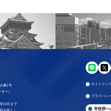
サイトマッ
内1番1号
センター）
プライバシ
時15分まで
市役所へ
始を除く）