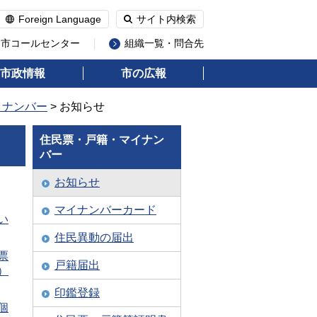
Foreign Language
サイト内検索
州市コールセンター
組織一覧・問合先
市政情報
市の広報
イナンバー
> お知らせ
住民票・戸籍・マイナン
バー
お知らせ
マイナンバーカード
い
住民異動の届出
票
戸籍届出
）
印鑑登録
個