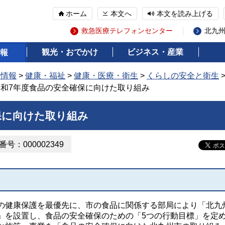
ホーム
本文へ
本文を読み上げる
救急医療テレフォンセンター
北九
観光・おでかけ
ビジネス・産業
報
の情報
>
健康・福祉
>
健康・医療・衛生
>
くらしの安全と衛生
令和7年度食品の安全確保に向けた取り組み
保に向けた取り組み
号：000002349
健康保護を最優先に、市の食品に関係する部局により「北九
」を設置し、食品の安全確保のための「5つの行動目標」を定