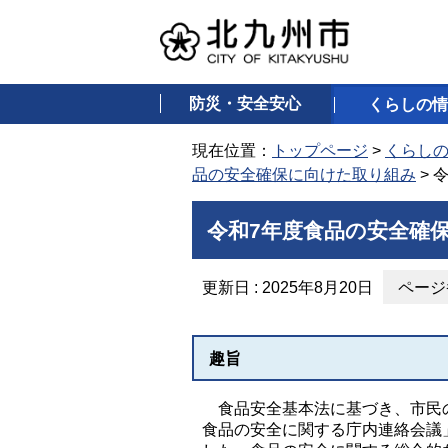
防災・安全安心
くらしの情
現在位置：
トップページ
>
くらし
品の安全確保に向けた取り組み
> 
令和7年度食品の安全確
更新日 : 2025年8月20日
ページ番
趣旨
食品安全基本法に基づき、市民の
食品の安全に関する庁内連絡会議