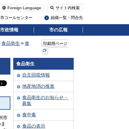
Foreign Language
サイト内検索
州市コールセンター
組織一覧・問合先
市政情報
市の広報
>
食品衛生
>
食
印刷用ページ
食品衛生
自主回収情報
地産地消の推進
食品衛生のお知らせ・
募集
食中毒
州市
めま
食品の表示