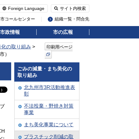
Foreign Language
サイト内検索
州市コールセンター
組織一覧・問合先
市政情報
市の広報
美化の取り組み
>
印刷用ページ
州市）
ごみの減量・まち美化の
）
取り組み
北九州市3R活動推進表
彰
不法投棄・野焼き対策
ブ
事業
。
まち美化事業について
CH
プラスチック削減の取
-