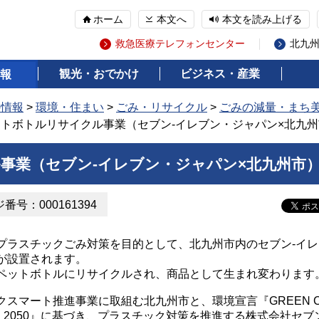
ホーム
本文へ
本文を読み上げる
救急医療テレフォンセンター
北九
観光・おでかけ
ビジネス・産業
報
の情報
>
環境・住まい
>
ごみ・リサイクル
>
ごみの減量・まち
ットボトルリサイクル事業（セブン-イレブン・ジャパン×北九
事業（セブン-イレブン・ジャパン×北九州市
番号：000161394
ラスチックごみ対策を目的として、北九州市内のセブン-イレ
が設置されます。
ットボトルにリサイクルされ、商品として生まれ変わります
スマート推進事業に取組む北九州市と、環境宣言『GREEN 
）2050』に基づき、プラスチック対策を推進する株式会社セブン