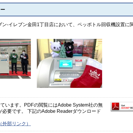
ニー
セブン-イレブン金田1丁目店において、ペッボトル回収機設置に
ます。PDFの閲覧にはAdobe System社の無
が必要です。 下記のAdobe Readerダウンロード
ージ（外部リンク）