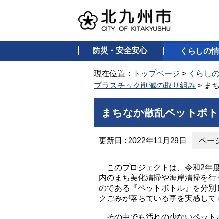
防災・安全安心
くらしの情
現在位置：
トップページ
>
くらし
プラスチック削減の取り組み
> ま
まちなか散乱ペットボト
更新日 : 2022年11月29日
ページ
このプロジェクトは、令和2年度
内のまち美化清掃や海岸清掃を行
のである『ペットボトル』を分別
クごみが落ちている事を実感して
その中でも汚れの少ないペットボ