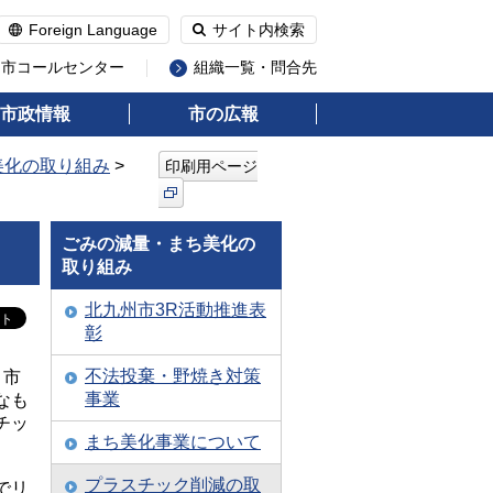
Foreign Language
サイト内検索
州市コールセンター
組織一覧・問合先
市政情報
市の広報
美化の取り組み
>
印刷用ページ
ごみの減量・まち美化の
取り組み
北九州市3R活動推進表
彰
不法投棄・野焼き対策
、市
事業
なも
チッ
まち美化事業について
プラスチック削減の取
でリ