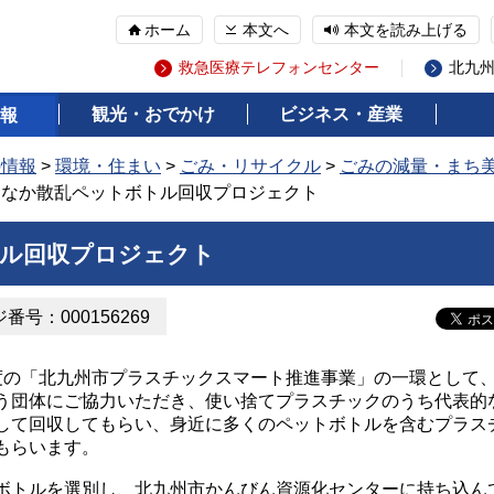
ホーム
本文へ
本文を読み上げる
救急医療テレフォンセンター
北九
観光・おでかけ
ビジネス・産業
報
の情報
>
環境・住まい
>
ごみ・リサイクル
>
ごみの減量・まち
ちなか散乱ペットボトル回収プロジェクト
ル回収プロジェクト
番号：000156269
の「北九州市プラスチックスマート推進事業」の一環として
う団体にご協力いただき、使い捨てプラスチックのうち代表的
して回収してもらい、身近に多くのペットボトルを含むプラス
もらいます。
トルを選別し、北九州市かんびん資源化センターに持ち込ん