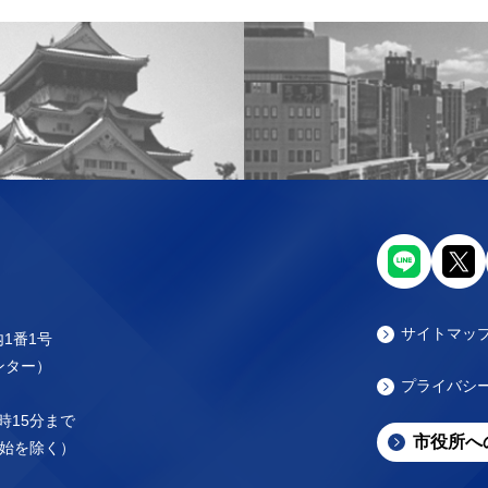
サイトマッ
内1番1号
センター）
プライバシ
時15分まで
市役所へ
始を除く）