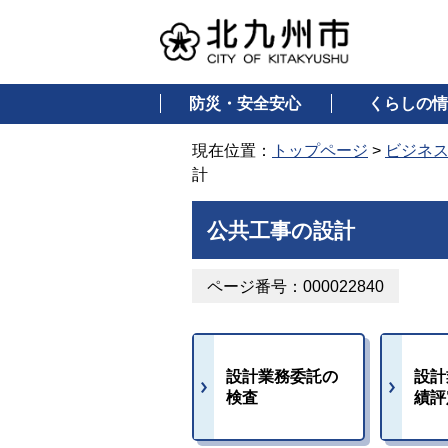
防災・安全安心
くらしの情
現在位置：
トップページ
>
ビジネ
計
公共工事の設計
ページ番号：000022840
設計業務委託の
設計
検査
績評