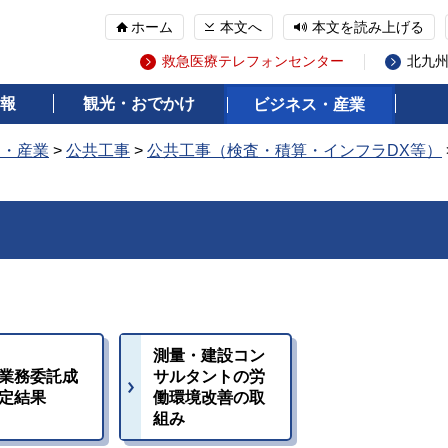
ホーム
本文へ
本文を読み上げる
救急医療テレフォンセンター
北九
報
観光・おでかけ
ビジネス・産業
ス・産業
>
公共工事
>
公共工事（検査・積算・インフラDX等）
測量・建設コン
業務委託成
サルタントの労
定結果
働環境改善の取
組み