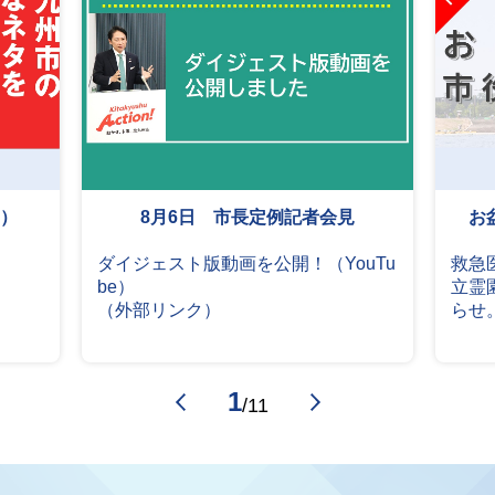
）
8月6日 市長定例記者会見
お
）
ダイジェスト版動画を公開！（YouTu
救急
be）
立霊
（外部リンク）
らせ
1
/
11