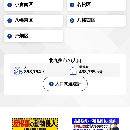
小倉南区
若松区
八幡東区
八幡西区
戸畑区
北九州市の人口
人口
世帯数
898,794
438,785
人
世帯
人口関連統計