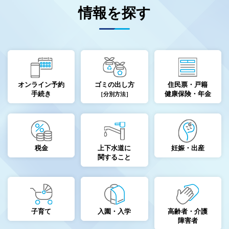
情報を探す
オンライン予約
ゴミの出し方
住民票・戸籍
手続き
健康保険・年金
［分別方法］
税金
上下水道に
妊娠・出産
関すること
子育て
入園・入学
高齢者・介護
障害者