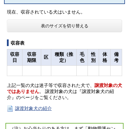
現在、収容されている犬はいません。
表のサイズを切り替える
収容表
収容
収容
種類（推
毛
性
体
備
区
日
期限
定）
色
別
格
考
上記一覧の犬は迷子等で収容された犬で、
譲渡対象の犬
ではありません
。 譲渡対象の犬は『譲渡対象犬の紹
介』のページをご覧ください。
譲渡対象犬の紹介
（注）お心当たりのある方は、まず「動物愛護セン