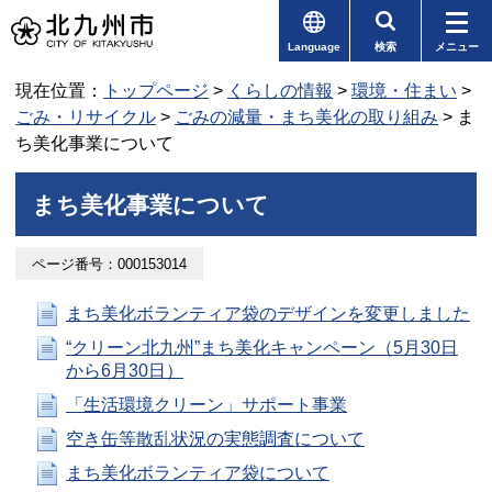
Language
検索
メニュー
現在位置：
トップページ
>
くらしの情報
>
環境・住まい
>
ごみ・リサイクル
>
ごみの減量・まち美化の取り組み
> ま
ち美化事業について
まち美化事業について
ページ番号：000153014
まち美化ボランティア袋のデザインを変更しました
“クリーン北九州”まち美化キャンペーン（5月30日
から6月30日）
「生活環境クリーン」サポート事業
空き缶等散乱状況の実態調査について
まち美化ボランティア袋について