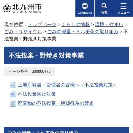
Language
検索
メニュー
現在位置：
トップページ
>
くらしの情報
>
環境・住まい
>
ごみ・リサイクル
>
ごみの減量・まち美化の取り組み
> 不
法投棄・野焼き対策事業
不法投棄・野焼き対策事業
ページ番号：000000473
土地所有者・管理者の皆様へ（不法投棄対策）
不法投棄防止対策
廃棄物の不法投棄・焼却行為の禁止