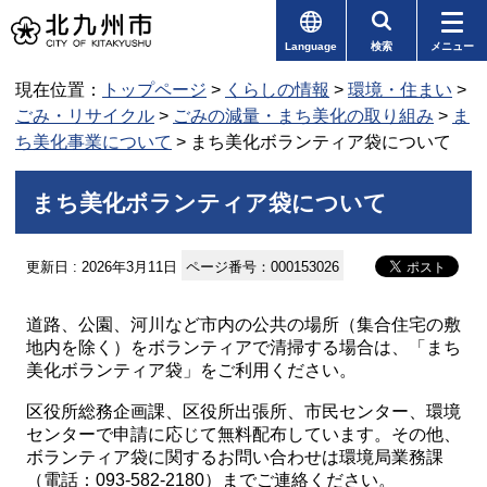
Language
検索
メニュー
現在位置：
トップページ
>
くらしの情報
>
環境・住まい
>
ごみ・リサイクル
>
ごみの減量・まち美化の取り組み
>
ま
ち美化事業について
> まち美化ボランティア袋について
まち美化ボランティア袋について
更新日 : 2026年3月11日
ページ番号：000153026
道路、公園、河川など市内の公共の場所（集合住宅の敷
地内を除く）をボランティアで清掃する場合は、「まち
美化ボランティア袋」をご利用ください。
区役所総務企画課、区役所出張所、市民センター、環境
センターで申請に応じて無料配布しています。その他、
ボランティア袋に関するお問い合わせは環境局業務課
（電話：093-582-2180）までご連絡ください。