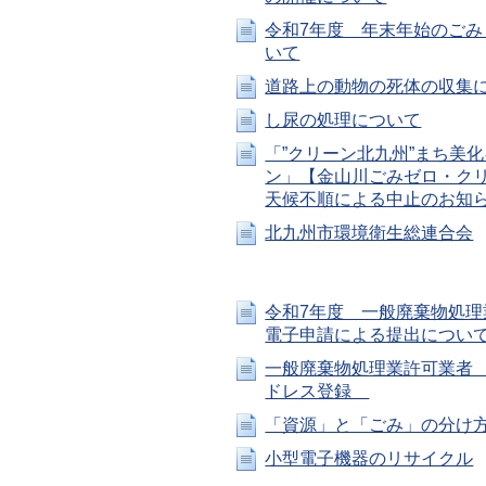
令和7年度 年末年始のごみ
いて
道路上の動物の死体の収集
し尿の処理について
「”クリーン北九州”まち美
ン」【金山川ごみゼロ・ク
天候不順による中止のお知
北九州市環境衛生総連合会
令和7年度 一般廃棄物処理
電子申請による提出につい
一般廃棄物処理業許可業者
ドレス登録
「資源」と「ごみ」の分け
小型電子機器のリサイクル