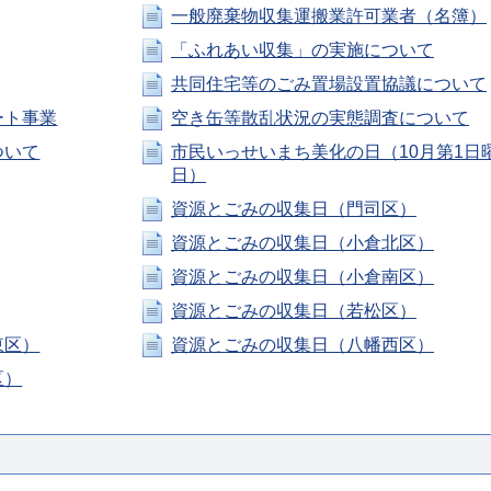
一般廃棄物収集運搬業許可業者（名簿）
「ふれあい収集」の実施について
共同住宅等のごみ置場設置協議について
ート事業
空き缶等散乱状況の実態調査について
ついて
市民いっせいまち美化の日（10月第1日
日）
資源とごみの収集日（門司区）
資源とごみの収集日（小倉北区）
資源とごみの収集日（小倉南区）
資源とごみの収集日（若松区）
東区）
資源とごみの収集日（八幡西区）
区）