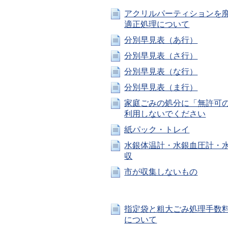
アクリルパーティションを
適正処理について
分別早見表（あ行）
分別早見表（さ行）
分別早見表（な行）
分別早見表（ま行）
家庭ごみの処分に「無許可
利用しないでください
紙パック・トレイ
水銀体温計・水銀血圧計・
収
市が収集しないもの
指定袋と粗大ごみ処理手数
について