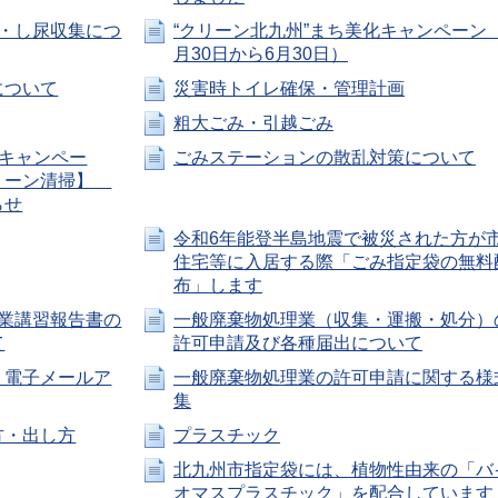
・し尿収集につ
“クリーン北九州”まち美化キャンペーン
月30日から6月30日）
について
災害時トイレ確保・管理計画
粗大ごみ・引越ごみ
化キャンペー
ごみステーションの散乱対策について
リーン清掃】
らせ
令和6年能登半島地震で被災された方が
住宅等に入居する際「ごみ指定袋の無料
布」します
業講習報告書の
一般廃棄物処理業（収集・運搬・処分）
て
許可申請及び各種届出について
 電子メールア
一般廃棄物処理業の許可申請に関する様
集
方・出し方
プラスチック
北九州市指定袋には、植物性由来の「バ
オマスプラスチック」を配合しています