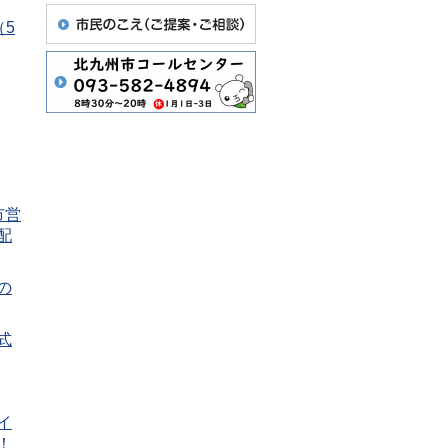
（5
市営
配
の
式
イ
！