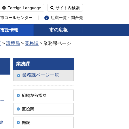
Foreign Language
サイト内検索
州市コールセンター
組織一覧・問合先
市の広報
市政情報
覧
>
環境局
>
業務課
> 業務課ページ
業務課
業務課ページ一覧
ナー
更