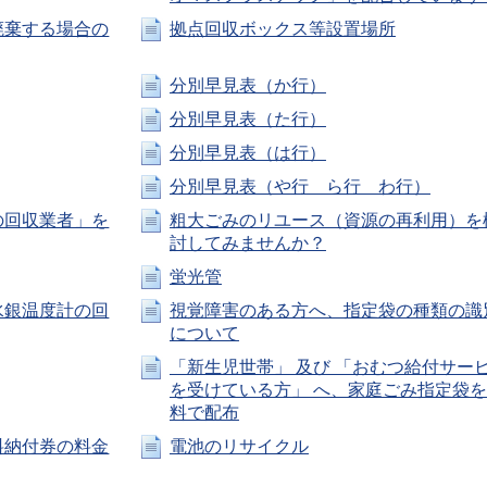
廃棄する場合の
拠点回収ボックス等設置場所
分別早見表（か行）
分別早見表（た行）
分別早見表（は行）
分別早見表（や行 ら行 わ行）
の回収業者」を
粗大ごみのリユース（資源の再利用）を
討してみませんか？
蛍光管
水銀温度計の回
視覚障害のある方へ、指定袋の種類の識
について
「新生児世帯」 及び 「おむつ給付サー
を受けている方」 へ、家庭ごみ指定袋
料で配布
料納付券の料金
電池のリサイクル