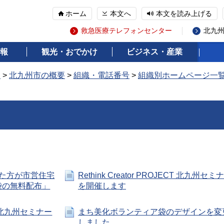
ホーム
本文へ
本文を読み上げる
救急医療テレフォンセンター
北九
報
観光・おでかけ
ビジネス・産業
報
>
北九州市の概要
>
組織・電話番号
>
組織別ホームページ一
た方が市営住宅
Rethink Creator PROJECT 北九州セミ
袋の無料配布」
を開催します
ECT 北九州セミナー
まち美化ボランティア袋のデザインを変
しました