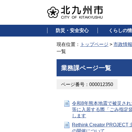
防災・安全安心
くらしの情
現在位置：
トップページ
>
市政情
一覧
業務課ページ一覧
ページ番号：000012350
令和8年熊本地震で被災され
等に入居する際「ごみ指定
します
Rethink Creator PROJ
の開催について