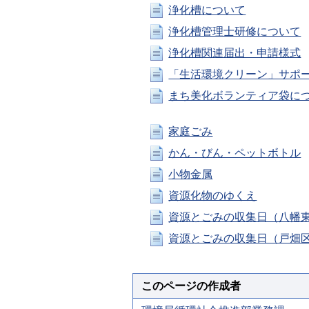
浄化槽について
浄化槽管理士研修について
浄化槽関連届出・申請様式
「生活環境クリーン」サポ
まち美化ボランティア袋に
家庭ごみ
かん・びん・ペットボトル
小物金属
資源化物のゆくえ
資源とごみの収集日（八幡
資源とごみの収集日（戸畑
このページの作成者