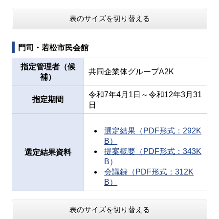
表のサイズを切り替える
門司・若松市民会館
指定管理者（候
共同企業体グループA2K
補）
令和7年4月1日～令和12年3月31
指定期間
日
選定結果（PDF形式：292K
B）
提案概要（PDF形式：343K
選定結果資料
B）
会議録（PDF形式：312K
B）
表のサイズを切り替える