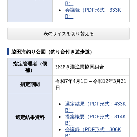
B）
会議録（PDF形式：333K
B）
表のサイズを切り替える
脇田海釣り公園（釣り台付き遊歩道）
指定管理者（候
ひびき灘漁業協同組合
補）
令和7年4月1日～令和12年3月31
指定期間
日
選定結果（PDF形式：433K
B）
提案概要（PDF形式：314K
選定結果資料
B）
会議録（PDF形式：306K
B）