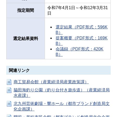
令和7年4月1日～令和12年3月31
指定期間
日
選定結果（PDF形式：596K
B）
提案概要（PDF形式：169K
選定結果資料
B）
会議録（PDF形式：420K
B）
関連リンク
商工貿易会館（産業経済局産業政策課）
脇田海釣り公園（釣り台付き遊歩道）（産業経済局
水産課）
北九州芸術劇場・響ホール（都市ブランド創造局文
化企画課）