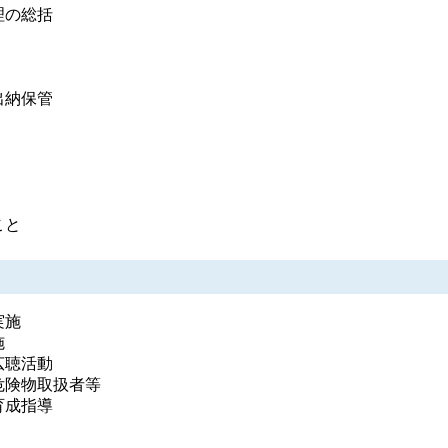
理の総括
出納保管
こと
実施
施
広聴活動
危険物取扱者等
育成指導