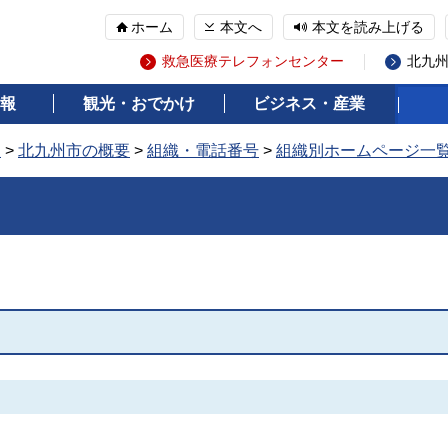
ホーム
本文へ
本文を読み上げる
救急医療テレフォンセンター
北九
報
観光・おでかけ
ビジネス・産業
報
>
北九州市の概要
>
組織・電話番号
>
組織別ホームページ一