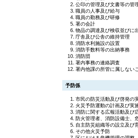
公印の管理及び文書等の管
職員の人事及び給与
職員の勤務及び研修
署の会計
物品の調達及び検収並びに
庁舎及び公舎の維持管理
消防水利施設の設置
消防手数料等の出納事務
消防団
署内事務の連絡調査
署内他課の所管に属しない
予防係
市民の防災活動及び啓発の
火災予防運動の計画及び実
消防に関する広報活動及び
防火管理者、消防設備士、
自主防災組織等の設立及び
その他火災予防
区における危機管理の調整