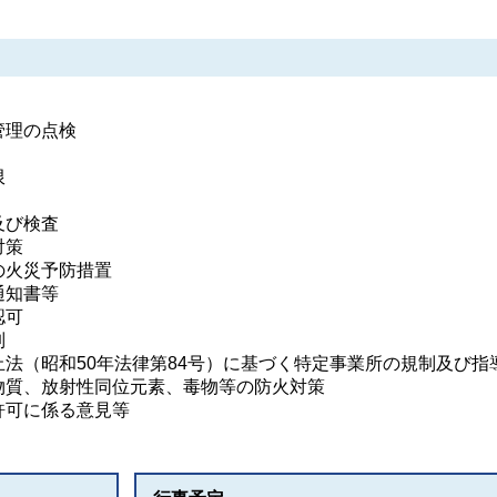
管理の点検
限
及び検査
対策
の火災予防措置
通知書等
認可
制
法（昭和50年法律第84号）に基づく特定事業所の規制及び指
物質、放射性同位元素、毒物等の防火対策
許可に係る意見等