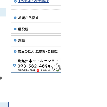
戸畑消防署予防課
導