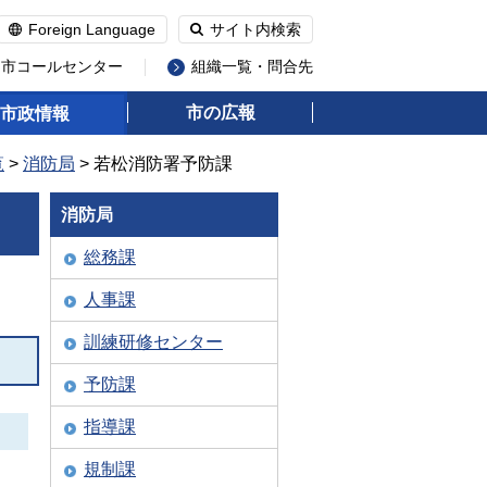
Foreign Language
サイト内検索
州市コールセンター
組織一覧・問合先
市の広報
市政情報
覧
>
消防局
> 若松消防署予防課
消防局
総務課
人事課
訓練研修センター
予防課
指導課
規制課