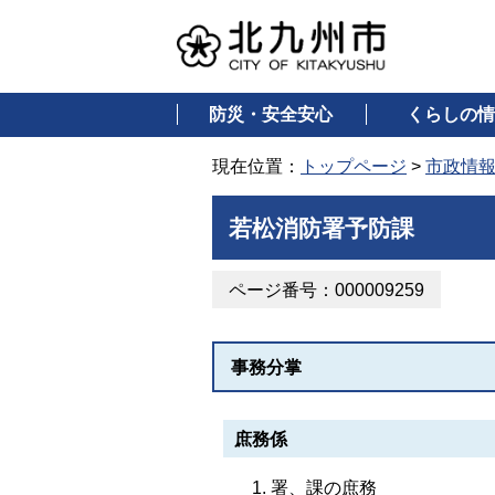
防災・安全安心
くらしの情
現在位置：
トップページ
>
市政情
若松消防署予防課
ページ番号：000009259
事務分掌
庶務係
署、課の庶務