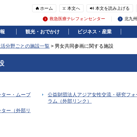
ホーム
本文へ
本文を読み上げる
救急医療テレフォンセンター
北九
報
観光・おでかけ
ビジネス・産業
生活分野ごとの施設一覧
> 男女共同参画に関する施設
設
ンター・ムーブ
公益財団法人アジア女性交流・研究フォ
ラム（外部リンク）
ンター（外部リ