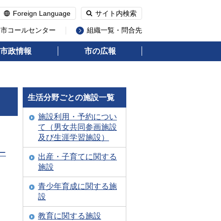
Foreign Language
サイト内検索
州市コールセンター
組織一覧・問合先
市政情報
市の広報
生活分野ごとの施設一覧
施設利用・予約につい
て（男女共同参画施設
及び生涯学習施設）
ー
出産・子育てに関する
施設
青少年育成に関する施
設
教育に関する施設