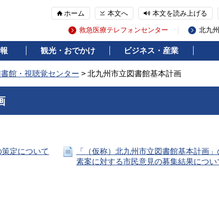
ホーム
本文へ
本文を読み上げる
救急医療テレフォンセンター
北九
報
観光・おでかけ
ビジネス・産業
図書館・視聴覚センター
> 北九州市立図書館基本計画
画
の策定について
「（仮称）北九州市立図書館基本計画」
素案に対する市民意見の募集結果につい