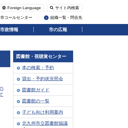
Foreign Language
サイト内検索
州市コールセンター
組織一覧・問合先
市政情報
市の広報
図書館・視聴覚センター
本の検索・予約
貸出・予約状況照会
の
図書館ガイド
て
図書館の一覧
子ども向け利用案内
北九州市立図書館協議