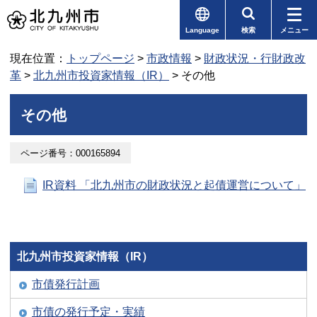
Language
検索
メニュー
現在位置：
トップページ
>
市政情報
>
財政状況・行財政改
革
>
北九州市投資家情報（IR）
> その他
その他
ページ番号：000165894
IR資料 「北九州市の財政状況と起債運営について」
北九州市投資家情報（IR）
市債発行計画
市債の発行予定・実績