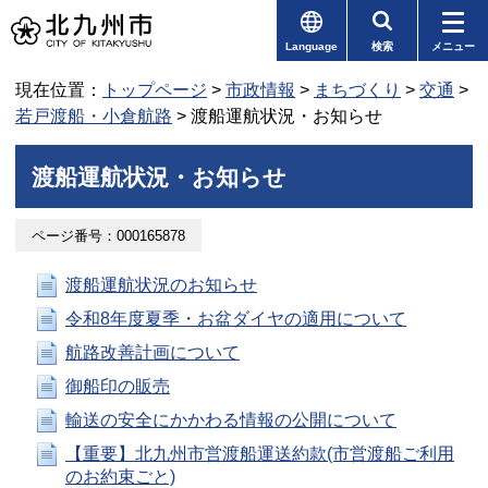
Language
検索
メニュー
現在位置：
トップページ
>
市政情報
>
まちづくり
>
交通
>
若戸渡船・小倉航路
> 渡船運航状況・お知らせ
渡船運航状況・お知らせ
ページ番号：000165878
渡船運航状況のお知らせ
令和8年度夏季・お盆ダイヤの適用について
航路改善計画について
御船印の販売
輸送の安全にかかわる情報の公開について
【重要】北九州市営渡船運送約款(市営渡船ご利用
のお約束ごと)