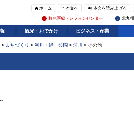
ホーム
本文へ
本文を読み上げる
救急医療テレフォンセンター
北九
報
観光・おでかけ
ビジネス・産業
報
>
まちづくり
>
河川・緑・公園
>
河川
> その他
ん。