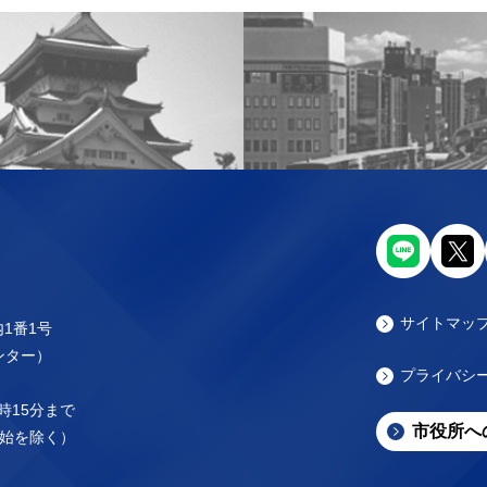
サイトマッ
内1番1号
センター）
プライバシ
時15分まで
市役所へ
始を除く）