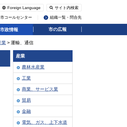
Foreign Language
サイト内検索
州市コールセンター
組織一覧・問合先
市の広報
市政情報
産業
> 運輸、通信
産業
農林水産業
工業
商業、サービス業
貿易
金融
電気、ガス、上下水道