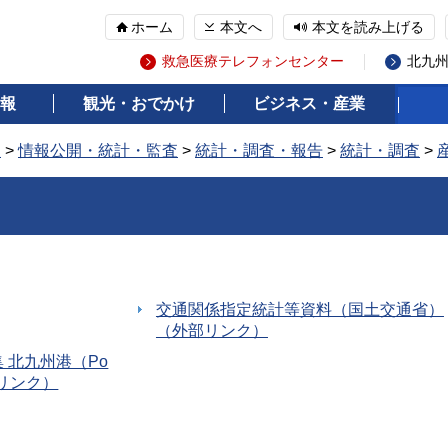
ホーム
本文へ
本文を読み上げる
救急医療テレフォンセンター
北九
報
観光・おでかけ
ビジネス・産業
報
>
情報公開・統計・監査
>
統計・調査・報告
>
統計・調査
>
交通関係指定統計等資料（国土交通省）
（外部リンク）
 北九州港（Po
外部リンク）