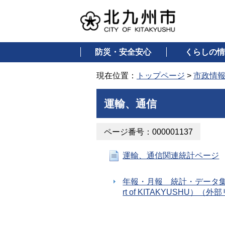
防災・安全安心
くらしの情
現在位置：
トップページ
>
市政情
運輸、通信
ページ番号：000001137
運輸、通信関連統計ページ
年報・月報 統計・データ集
rt of KITAKYUSHU）（