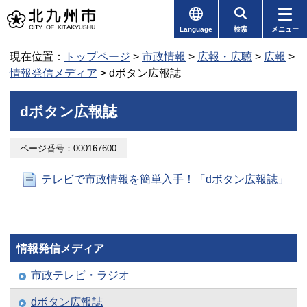
Language
検索
メニュー
現在位置：
トップページ
>
市政情報
>
広報・広聴
>
広報
>
情報発信メディア
> dボタン広報誌
dボタン広報誌
ページ番号：000167600
テレビで市政情報を簡単入手！「dボタン広報誌」
情報発信メディア
市政テレビ・ラジオ
dボタン広報誌