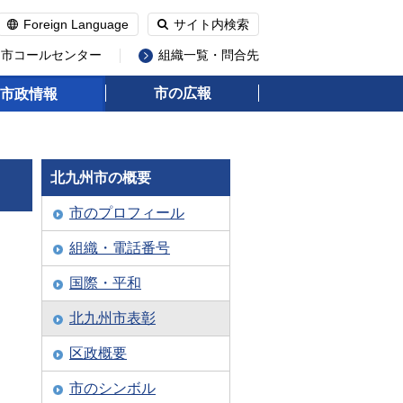
Foreign Language
サイト内検索
州市コールセンター
組織一覧・問合先
市の広報
市政情報
北九州市の概要
市のプロフィール
組織・電話番号
国際・平和
北九州市表彰
区政概要
市のシンボル