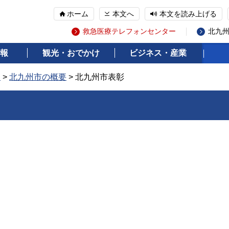
ホーム
本文へ
本文を読み上げる
救急医療テレフォンセンター
北九
報
観光・おでかけ
ビジネス・産業
報
>
北九州市の概要
> 北九州市表彰