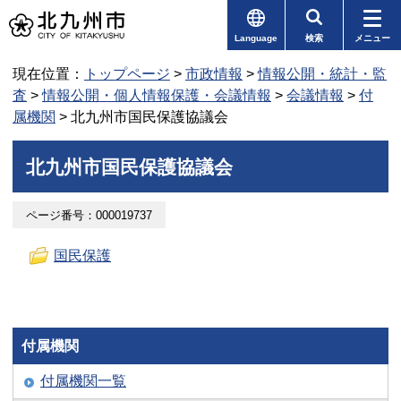
Language
検索
メニュー
現在位置：
トップページ
>
市政情報
>
情報公開・統計・監
査
>
情報公開・個人情報保護・会議情報
>
会議情報
>
付
属機関
> 北九州市国民保護協議会
北九州市国民保護協議会
ページ番号：000019737
国民保護
付属機関
付属機関一覧