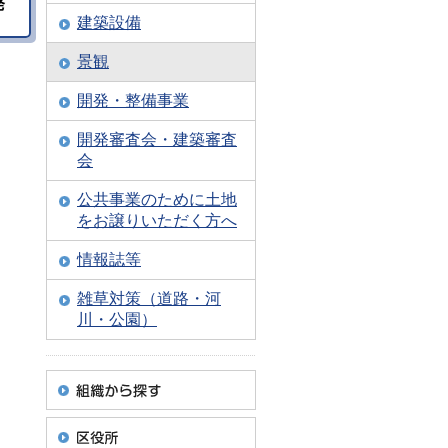
発
建築設備
景観
開発・整備事業
開発審査会・建築審査
会
公共事業のために土地
をお譲りいただく方へ
情報誌等
雑草対策（道路・河
川・公園）