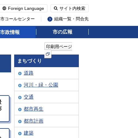
Foreign Language
サイト内検索
州市コールセンター
組織一覧・問合先
市の広報
市政情報
印刷用ページ
まちづくり
道路
河川・緑・公園
交通
景
彰
都市再生
都市計画
建築