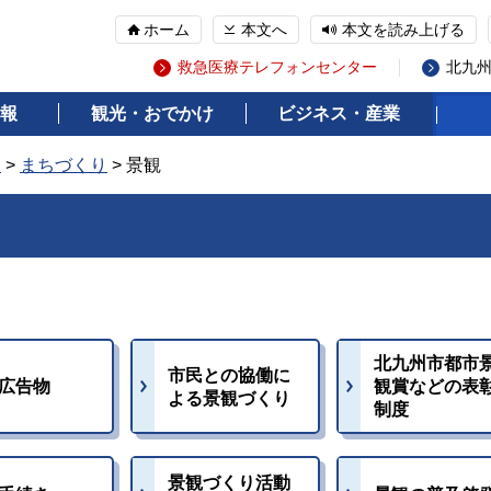
ホーム
本文へ
本文を読み上げる
救急医療テレフォンセンター
北九
報
観光・おでかけ
ビジネス・産業
報
>
まちづくり
> 景観
北九州市都市
市民との協働に
広告物
観賞などの表
よる景観づくり
制度
景観づくり活動