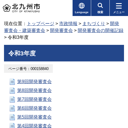
Language
検索
メニュー
現在位置：
トップページ
>
市政情報
>
まちづくり
>
開発
審査会・建築審査会
>
開発審査会
>
開発審査会の開催記録
> 令和3年度
令和3年度
ページ番号：000158840
第9回開発審査会
第8回開発審査会
第7回開発審査会
第6回開発審査会
第5回開発審査会
第4回開発審査会