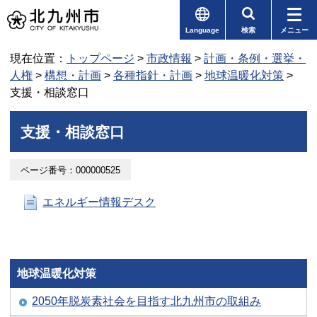
Language
検索
メニュー
現在位置：
トップページ
>
市政情報
>
計画・条例・選挙・
人権
>
構想・計画
>
各種指針・計画
>
地球温暖化対策
>
支援・相談窓口
支援・相談窓口
ページ番号：000000525
エネルギー情報デスク
地球温暖化対策
2050年脱炭素社会を目指す北九州市の取組み