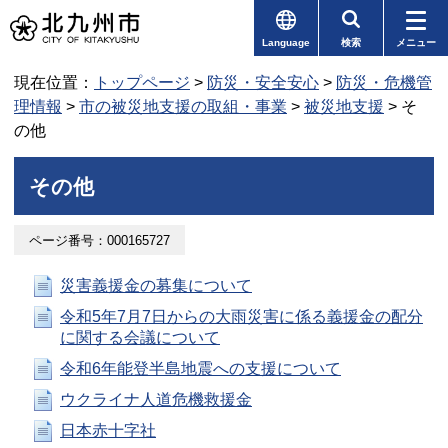
Language
検索
メニュー
現在位置：
トップページ
>
防災・安全安心
>
防災・危機管
理情報
>
市の被災地支援の取組・事業
>
被災地支援
> そ
の他
その他
ページ番号：000165727
災害義援金の募集について
令和5年7月7日からの大雨災害に係る義援金の配分
に関する会議について
令和6年能登半島地震への支援について
ウクライナ人道危機救援金
日本赤十字社