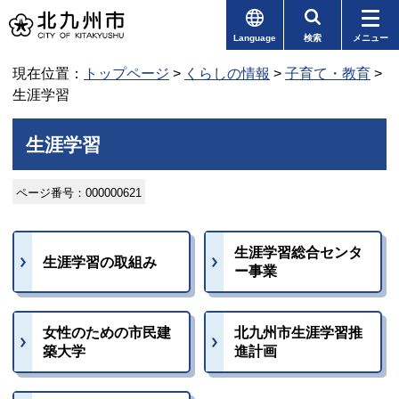
Language
検索
メニュー
現在位置：
トップページ
>
くらしの情報
>
子育て・教育
>
生涯学習
生涯学習
ページ番号：000000621
生涯学習総合センタ
生涯学習の取組み
ー事業
女性のための市民建
北九州市生涯学習推
築大学
進計画