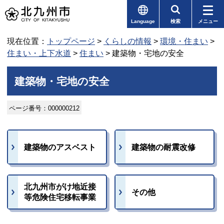
Language
検索
メニュー
現在位置：
トップページ
>
くらしの情報
>
環境・住まい
>
住まい・上下水道
>
住まい
> 建築物・宅地の安全
建築物・宅地の安全
ページ番号：000000212
建築物のアスベスト
建築物の耐震改修
北九州市がけ地近接
その他
等危険住宅移転事業