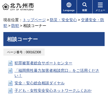
Language
検索
メニュー
現在位置：
トップページ
>
防災・安全安心
>
交通安全・防
犯
>
防犯
> 相談コーナー
相談コーナー
ページ番号：000162308
犯罪被害者総合サポートセンター
「福岡県性暴力加害者相談窓口」をご活用くださ
い！
安全・安心総合相談ダイヤル
子ども・女性安全安心ネットワークふくおか