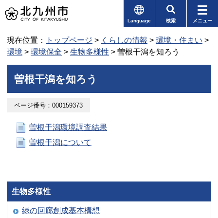
Language
検索
メニュー
現在位置：
トップページ
>
くらしの情報
>
環境・住まい
>
環境
>
環境保全
>
生物多様性
> 曽根干潟を知ろう
曽根干潟を知ろう
ページ番号：000159373
曽根干潟環境調査結果
曽根干潟について
生物多様性
緑の回廊創成基本構想