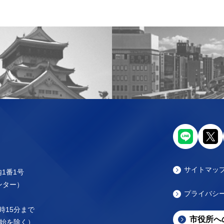
サイトマッ
内1番1号
センター）
プライバシ
時15分まで
市役所へ
始を除く）