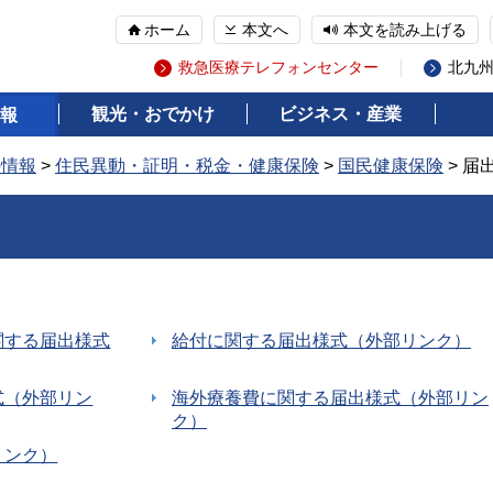
ホーム
本文へ
本文を読み上げる
救急医療テレフォンセンター
北九
観光・おでかけ
ビジネス・産業
報
の情報
>
住民異動・証明・税金・健康保険
>
国民健康保険
> 届
関する届出様式
給付に関する届出様式（外部リンク）
式（外部リン
海外療養費に関する届出様式（外部リン
ク）
リンク）