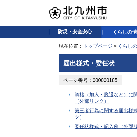
防災・安全安心
くらしの情
現在位置：
トップページ
>
くらし
届出様式・委任状
ページ番号：000000185
資格（加入・脱退など）に
（外部リンク）
第三者行為に関する届出様
ク）
委任状様式・記入例（外部