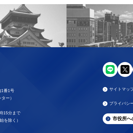
サイトマッ
内1番1号
センター）
プライバシ
時15分まで
市役所へ
始を除く）