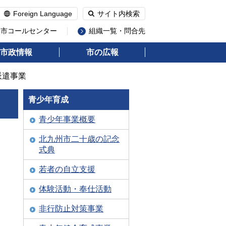
Foreign Language
サイト内検索
州市コールセンター
組織一覧・問合先
市政情報
市の広報
派遣事業
青少年育成
青少年事業概要
北九州市二十歳の記念
式典
若者の自立支援
体験活動・奉仕活動
非行防止対策事業