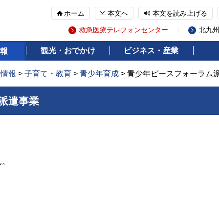
ホーム
本文へ
本文を読み上げる
救急医療テレフォンセンター
北九
観光・おでかけ
ビジネス・産業
報
の情報
>
子育て・教育
>
青少年育成
> 青少年ピースフォーラム
派遣事業
ん。