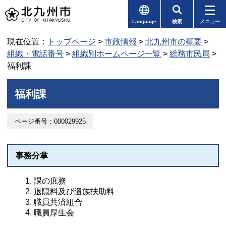
Language
検索
メニュー
現在位置：
トップページ
>
市政情報
>
北九州市の概要
>
組織・電話番号
>
組織別ホームページ一覧
>
総務市民局
>
福利課
福利課
ページ番号：000029925
事務分掌
課の庶務
退隠料及び遺族扶助料
職員共済組合
職員厚生会