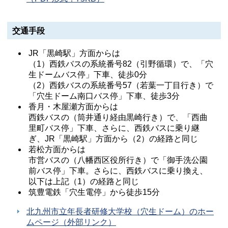
交通手段
JR「黒崎駅」方面からは
（1）西鉄バスの系統番号82（引野循環）で、「穴
生ドームバス停」下車、徒歩0分
（2）西鉄バスの系統番号57（若葉一丁目行き）で
「穴生ドーム南口バス停」下車、徒歩3分
香月・木屋瀬方面からは
西鉄バスの（筒井通り経由黒崎行き）で、「西曲
里町バス停」下車、さらに、西鉄バスに乗り継
ぎ、JR「黒崎駅」方面から（2）の経路と同じ
若松方面からは
市営バスの（八幡西区役所行き）で「御手洗公園
前バス停」下車。さらに、西鉄バスに乗り換え、
以下は上記（1）の経路と同じ
筑豊電鉄「穴生電停」から徒歩15分
北九州市立年長者研修大学校（穴生ドーム）のホー
ムページ（外部リンク）