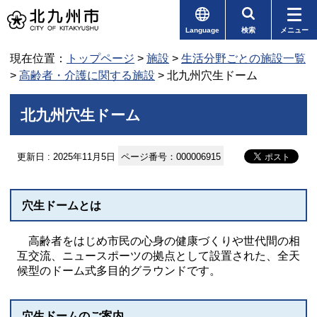
Language
検索
メニュー
現在位置：
トップページ
>
施設
>
生活分野ごとの施設一覧
>
高齢者・介護に関する施設
> 北九州穴生ドーム
北九州穴生ドーム
更新日 : 2025年11月5日
ページ番号：000006915
穴生ドームとは
高齢者をはじめ市民の心身の健康づくりや世代間の相
互交流、ニュースポーツの拠点として設置された、全天
候型のドーム式多目的グラウンドです。
穴生ドームのご案内