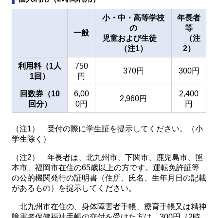
小・中・高等学校
年長者
の
等
一般
児童および生徒
（注
（注1）
2）
利用料（1人
750
370円
300円
1回）
円
回数券（10
6,00
2,400
2,960円
回分）
0円
円
（注1） 受付の際に学生証を提示してください。（小
学生除く）
（注2） 年長者は、北九州市、下関市、鹿児島市、熊
本市、福岡市在住の65歳以上の方です。運転免許証等
の公的機関発行の証明書（住所、氏名、生年月日の記載
があるもの）を提示してください。
北九州市在住の、身体障害者手帳、療育手帳又は精神
障害者保健福祉手帳の交付を受けた方は、300円（2時