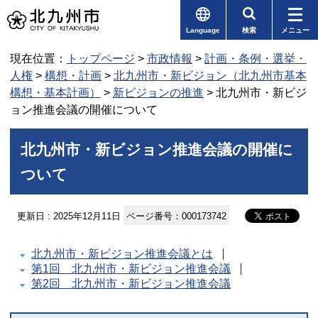
Language
検索
メニュー
現在位置：
トップページ
>
市政情報
>
計画・条例・選挙・
人権
>
構想・計画
>
北九州市・新ビジョン（北九州市基本
構想・基本計画）
>
新ビジョンの推進
> 北九州市・新ビジ
ョン推進会議の開催について
北九州市・新ビジョン推進会議の開催に
ついて
更新日 : 2025年12月11日
ページ番号：000173742
北九州市・新ビジョン推進会議とは
第1回 北九州市・新ビジョン推進会議
第2回 北九州市・新ビジョン推進会議