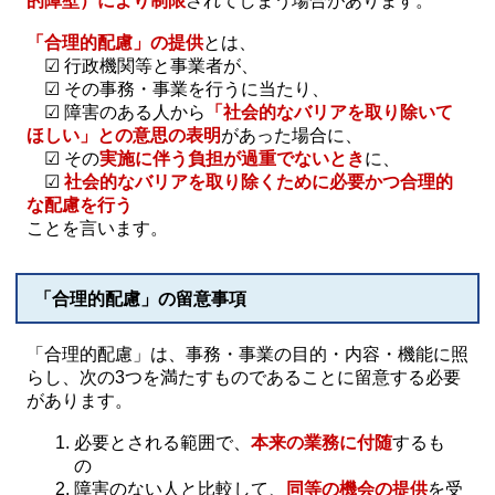
的障壁）により制限
されてしまう場合があります。
「合理的配慮」の提供
とは、
☑ 行政機関等と事業者が、
☑ その事務・事業を行うに当たり、
☑ 障害のある人から
「社会的なバリアを取り除いて
ほしい」との意思の表明
があった場合に、
☑ その
実施に伴う負担が過重でないとき
に、
☑
社会的なバリアを取り除くために必要かつ合理的
な配慮を行う
ことを言います。
「合理的配慮」の留意事項
「合理的配慮」は、事務・事業の目的・内容・機能に照
らし、次の3つを満たすものであることに留意する必要
があります。
必要とされる範囲で、
本来の業務に付随
するも
の
障害のない人と比較して、
同等の機会の提供
を受