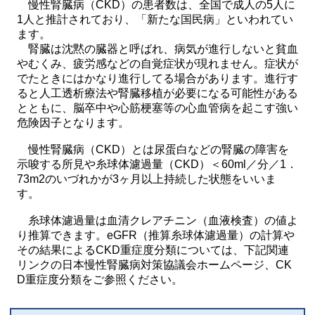
慢性腎臓病（CKD）の患者数は、全国で成人の5人に
1人と推計されており、「新たな国民病」といわれてい
ます。
腎臓は沈黙の臓器と呼ばれ、病気が進行しないと貧血
やむくみ、疲労感などの自覚症状が現れません。症状が
でたときにはかなり進行してる場合があります。進行す
ると人工透析療法や腎臓移植が必要になる可能性がある
とともに、脳卒中や心筋梗塞等の心血管病を起こす強い
危険因子となります。
慢性腎臓病（CKD）とは尿蛋白などの腎臓の障害を
示唆する所見や糸球体濾過量（CKD）＜60ml／分／1．
73m2のいづれかが3ヶ月以上持続した状態をいいま
す。
糸球体濾過量は血清クレアチニン（血液検査）の値よ
り推算できます。eGFR（推算糸球体濾過量）の計算や
その結果によるCKD重症度分類については、下記関連
リンクの日本慢性腎臓病対策協議会ホームページ、CK
D重症度分類をご参照ください。