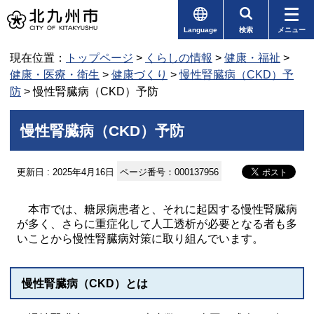
Language
検索
メニュー
現在位置：
トップページ
>
くらしの情報
>
健康・福祉
>
健康・医療・衛生
>
健康づくり
>
慢性腎臓病（CKD）予
防
> 慢性腎臓病（CKD）予防
慢性腎臓病（CKD）予防
更新日 : 2025年4月16日
ページ番号：000137956
本市では、糖尿病患者と、それに起因する慢性腎臓病
が多く、さらに重症化して人工透析が必要となる者も多
いことから慢性腎臓病対策に取り組んでいます。
慢性腎臓病（CKD）とは