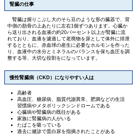
腎臓の仕事
腎臓は握りこぶし大のそら豆のような形の臓器で、背
中側の肋骨の上あたりに左右1個ずつあります。心臓か
ら送り出される血液の約20パーセント以上が腎臓に流
れており、血液を濾過して老廃物を尿として体外に排泄
するとともに、赤血球の産生に必要なホルモンを作った
り、血液中の水分とミネラルのバランスを保ち血圧を調
整する等、大切な役割をになっています。
慢性腎臓病（CKD）になりやすい人は
高齢者
高血圧、糖尿病、脂質代謝異常、肥満などの生活
習慣病やメタボリックシンドロームである
心臓病や腎臓病の既往がある
家族に腎臓病の人がいる
たばこを吸っている
過去に健診で蛋白尿を指摘されたことがある