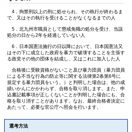
4．拘禁刑以上の刑に処せられ、その執行が終わるま
で、又はその執行を受けることがなくなるまでの人
5．北九州市職員として懲戒免職の処分を受け、当該
処分の日から2年を経過していない人
6．日本国憲法施行の日以降において、日本国憲法又
はその下に成立した政府を暴力で破壊することを主張す
る政党その他の団体を結成し、又はこれに加入した人
合格後に受験資格がないこと及び暴力団員（暴力団員
による不当な行為の防止等に関する法律第2条第6号に
規定する暴力団員をいう。）と判明した場合は、他の成
績いかんにかかわらず、合格を取り消します。また、申
込書記載事項が正しくないことが判明した場合にも、合
格を取り消すことがあります。なお、最終合格者決定に
あたって、必要な官公庁へ照会を行います。
選考方法