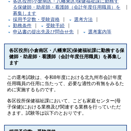
各区役所(小倉南区・八幡東区)保健福祉課に勤務す
る保健師・助産師・看護師（会計年度任用職員）を
募集します
採用予定数・受験資格
選考方法
勤務条件
受験手続
申込書の提出先及び問合せ先
選考案内等
各区役所(小倉南区・八幡東区)保健福祉課に勤務する保
健師・助産師・看護師（会計年度任用職員）を募集し
ます
この選考試験は、令和8年度における北九州市会計年度
任用職員の任用に当たって、必要な適性の有無をみるた
めに実施するものです。
各区役所保健福祉課において、こども家庭センター(母
子保健)における業務及び関連する業務を行っていただ
きます。試験等は以下のとおりです。