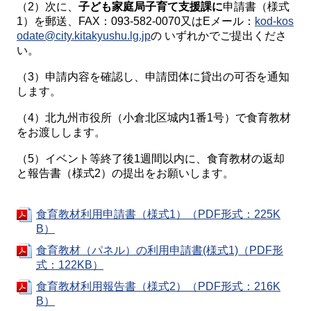
（2）次に、
子ども
家庭局子育て支援課
に
申請書（様式
1）を郵送、FAX：093-582-0070又はEメール：
kod-kos
odate@city.kitakyushu.lg.jp
の いずれかでご提出くださ
い。
（3）申請内容を確認し、申請団体に貸出の可否を通知
します。
（4）北九州市役所（小倉北区城内1番1号）で食育教材
をお渡しします。
（5）イベント等終了後1週間以内に、食育教材の返却
と報告書（様式2）の提出をお願いします。
食育教材利用申請書（様式1）（PDF形式：225K
B）
食育教材（パネル）の利用申請書(様式1)（PDF形
式：122KB）
食育教材利用報告書（様式2）（PDF形式：216K
B）