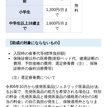
前
無
1,200円/月ま
料
小学生
で
中学生以上18歳ま
1,600円/月ま
で
で
【助成の対象にならないもの】
入院時の食事代等(標準負担額)
保険診療以外の医療費(差額ベッド代、健康診断の
費用、予防接種の費用、選定療養費（注）、保険
診療外の歯科治療費等)
（注）選定療養費について
令和6年10月から後発医薬品(ジェネリック医薬品)があ
るお薬で、先発医薬品の処方を希望される場合は、特別
の料金（先発医薬品と後発医薬品の価格差の4分の1相
当の料金）の自己負担が発生し、保険適用外となりま
す。詳しくは下記リンク先ページをご覧ください。