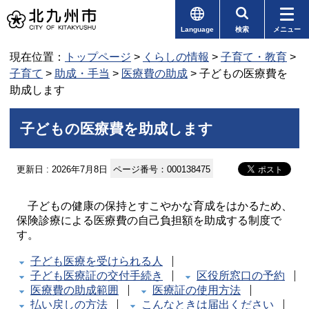
Language
検索
メニュー
現在位置：
トップページ
>
くらしの情報
>
子育て・教育
>
子育て
>
助成・手当
>
医療費の助成
> 子どもの医療費を
助成します
子どもの医療費を助成します
更新日 : 2026年7月8日
ページ番号：000138475
子どもの健康の保持とすこやかな育成をはかるため、
保険診療による医療費の自己負担額を助成する制度で
す。
子ども医療を受けられる人
子ども医療証の交付手続き
区役所窓口の予約
医療費の助成範囲
医療証の使用方法
払い戻しの方法
こんなときは届出ください