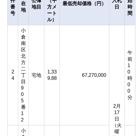
件
公簿
（平
入札
始
在
最低売却価格（円）
番
地目
方メ
日
時
地
号
ート
間
ル）
小
倉
南
区
午
北
前
方
1
二
2
1,33
0
丁
宅地
67,270,000
4
9.88
時
目
0
9
0
0
分
5
2月
番
17
1
日
2
（火
小
曜