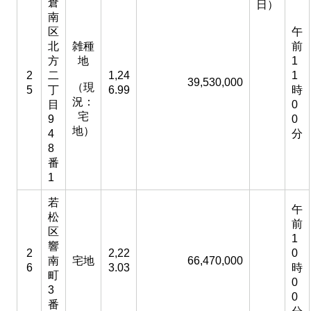
倉
日）
南
区
午
北
雑種
前
方
地
1
2
二
1,24
1
39,530,000
（現
5
丁
6.99
時
況：
目
0
宅
9
0
地）
4
分
8
番
1
若
午
松
前
区
1
響
2
2,22
0
南
宅地
66,470,000
6
3.03
時
町
0
3
0
番