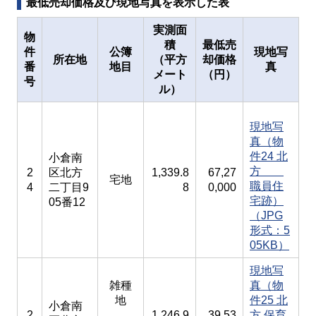
最低売却価格及び現地写真を表示した表
実測面
物
積
最低売
件
公簿
現地写
所在地
（平方
却価格
番
地目
真
メート
（円）
号
ル）
現地写
真（物
件24 北
小倉南
方
2
区北方
1,339.8
67,27
宅地
職員住
4
二丁目9
8
0,000
宅跡）
05番12
（JPG
形式：5
05KB）
現地写
雑種
真（物
地
件25 北
小倉南
2
1,246.9
39,53
方 保育