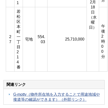
分
2月
1
18
若
日
松
（水
区
曜
午
本
日）
後
町
2
2
一
554.
宅地
25,710,000
時
7
丁
03
0
目
0
2
分
1
4
番
関連リンク
G-motty（物件所在地を入力することで用途地域や
接道等の確認ができます）（外部リンク）