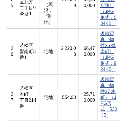
区北方
（現
5
9
0,000
所跡）
二丁目9
況：
（JPG
48番1
宅
形式：5
地）
34KB）
現地写
真（物
若松区
件26 響
2
2,223.0
66,47
響南町3
宅地
南町）
6
3
0,000
番1
（JPG
形式：9
24KB）
現地写
真（物
若松区
件27 本
2
本町一
25,71
宅地
554.03
町​）（J
7
丁目214
0,000
PG形
番
式：530
KB）