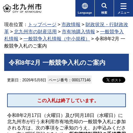
Language
検索
メニュー
現在位置：
トップページ
>
市政情報
>
財政状況・行財政改
革
>
北九州市の財産活用
>
市有地購入情報
>
一般競争入
札情報
>
一般競争入札情報（中小規模）
> 令和8年2月 一
般競争入札のご案内
令和8年2月 一般競争入札のご案内
更新日 : 2026年5月8日
ページ番号：000177146
この入札は終了しています。
令和8年2月17日（火曜日）及び同月18日（水曜日）に
北九州市が行う未利用市有地売却の一般競争入札に参加
される方は、次の事項をご承知のうえ、お申込みくださ