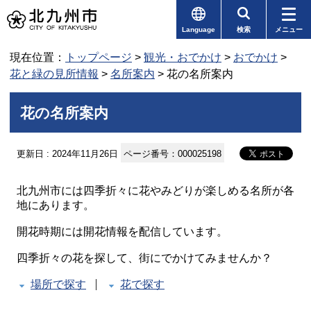
Language
検索
メニュー
現在位置：
トップページ
>
観光・おでかけ
>
おでかけ
>
花と緑の見所情報
>
名所案内
> 花の名所案内
花の名所案内
更新日 : 2024年11月26日
ページ番号：000025198
北九州市には四季折々に花やみどりが楽しめる名所が各
地にあります。
開花時期には開花情報を配信しています。
四季折々の花を探して、街にでかけてみませんか？
場所で探す
花で探す