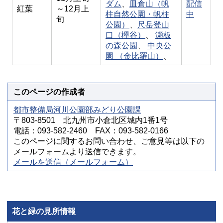
ダム
、
皿倉山（帆
配信
紅葉
～12月上
柱自然公園・帆柱
中
旬
公園）
、
尺岳登山
口（欅谷）
、
瀬板
の森公園
、
中央公
園 （金比羅山）
、
このページの作成者
都市整備局河川公園部みどり公園課
〒803-8501 北九州市小倉北区城内1番1号
電話：093-582-2460 FAX：093-582-0166
このページに関するお問い合わせ、ご意見等は以下の
メールフォームより送信できます。
メールを送信（メールフォーム）
花と緑の見所情報