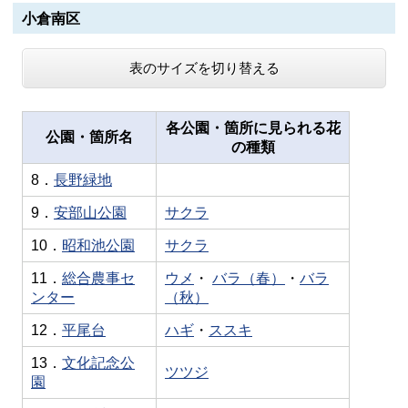
小倉南区
表のサイズを切り替える
各公園・箇所に見られる花
公園・箇所名
の種類
8．
長野緑地
9．
安部山公園
サクラ
10．
昭和池公園
サクラ
11．
総合農事セ
ウメ
・
バラ（春）
・
バラ
ンター
（秋）
12．
平尾台
ハギ
・
ススキ
13．
文化記念公
ツツジ
園