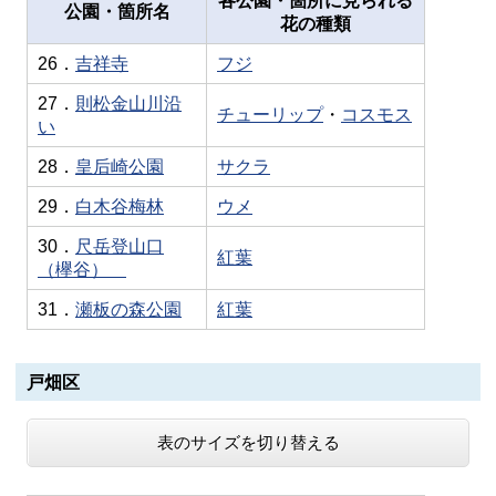
各公園・箇所に見られる
公園・箇所名
花の種類
26．
吉祥寺
フジ
27．
則松金山川沿
チューリップ
・
コスモス
い
28．
皇后崎公園
サクラ
29．
白木谷梅林
ウメ
30．
尺岳登山口
紅葉
（欅谷）
31．
瀬板の森公園
紅葉
戸畑区
表のサイズを切り替える