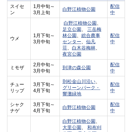
スイセ
1月中旬～
配信
白野江植物公園
ン
3月上旬
中
白野江植物公園
、
足立公園
、
三岳梅
1月下旬～
林公園
、
総合農事
配信
ウメ
3月中旬
センター
、
仙凡
中
荘
、
白木谷梅林
、
夜宮公園
2月中旬～
配信
ミモザ
到津の森公園
3月中旬
中
則松金山川沿い
、
チュー
3月下旬～
配信
グリーンパーク・
リップ
4月下旬
中
響灘緑地
シャク
3月下旬～
配信
白野江植物公園
ナゲ
4月下旬
中
白野江植物公園
、
大里公園
、
和布刈