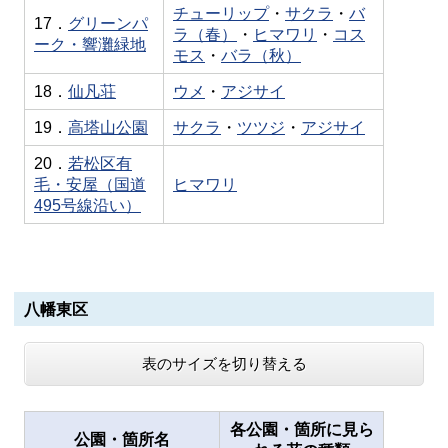
チューリップ
・
サクラ
・
バ
17．
グリーンパ
ラ（春）
・
ヒマワリ
・
コス
ーク・響灘緑地
モス
・
バラ（秋）
18．
仙凡荘
ウメ
・
アジサイ
19．
高塔山公園
サクラ
・
ツツジ
・
アジサイ
20．
若松区有
毛・安屋（国道
ヒマワリ
495号線沿い）
八幡東区
表のサイズを切り替える
各公園・箇所に見ら
公園・箇所名