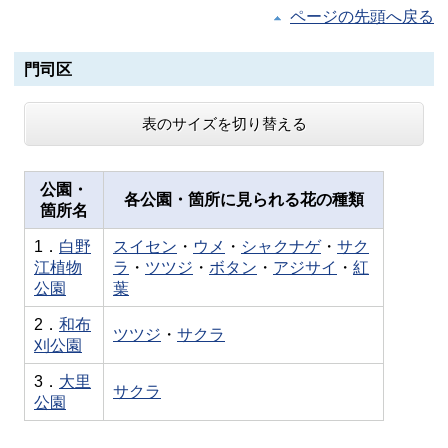
ページの先頭へ戻る
門司区
表のサイズを切り替える
公園・
各公園・箇所に見られる花の種類
箇所名
1．
白野
スイセン
・
ウメ
・
シャクナゲ
・
サク
江植物
ラ
・
ツツジ
・
ボタン
・
アジサイ
・
紅
公園
葉
2．
和布
ツツジ
・
サクラ
刈公園
3．
大里
サクラ
公園