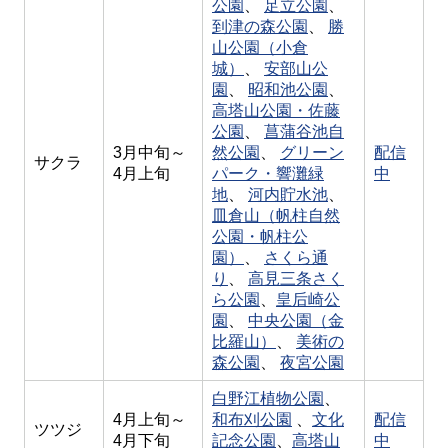
公園
、
足立公園
、
到津の森公園
、
勝
山公園（小倉
城）
、
安部山公
園
、
昭和池公園
、
高塔山公園・佐藤
公園
、
菖蒲谷池自
3月中旬～
然公園
、
グリーン
配信
サクラ
4月上旬
パーク・響灘緑
中
地
、
河内貯水池
、
皿倉山（帆柱自然
公園・帆柱公
園）
、
さくら通
り
、
高見三条さく
ら公園
、
皇后崎公
園
、
中央公園（金
比羅山）
、
美術の
森公園
、
夜宮公園
白野江植物公園
、
4月上旬～
和布刈公園
、
文化
配信
ツツジ
4月下旬
記念公園
、
高塔山
中