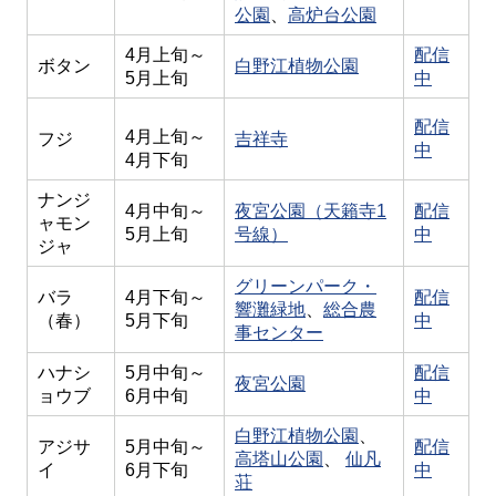
公園
、
高炉台公園
4月上旬～
配信
ボタン
白野江植物公園
5月上旬
中
配信
4月上旬～
フジ
吉祥寺
中
4月下旬
ナンジ
4月中旬～
夜宮公園（天籟寺1
配信
ャモン
5月上旬
号線）
中
ジャ
グリーンパーク・
バラ
4月下旬～
配信
響灘緑地
、
総合農
（春）
5月下旬
中
事センター
ハナシ
5月中旬～
配信
夜宮公園
ョウブ
6月中旬
中
白野江植物公園
、
アジサ
5月中旬～
配信
高塔山公園
、
仙凡
イ
6月下旬
中
荘