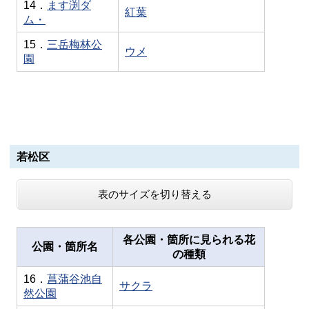
14．
ます渕ダ
紅葉
ム・
15．
三岳梅林公
ウメ
園
若松区
表のサイズを切り替える
各公園・箇所に見られる花
公園・箇所名
の種類
16．
菖蒲谷池自
サクラ
然公園