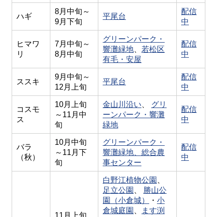
8月中旬～
配信
ハギ
平尾台
9月下旬
中
グリーンパーク・
ヒマワ
7月中旬～
配信
響灘緑地
、
若松区
リ
8月中旬
中
有毛・安屋
9月中旬～
配信
ススキ
平尾台
12月上旬
中
10月上旬
金山川沿い
、
グリ
コスモ
配信
～11月中
ーンパーク・響灘
ス
中
旬
緑地
10月中旬
グリーンパーク・
バラ
配信
～11月下
響灘緑地、
総合農
（秋）
中
旬
事センター
白野江植物公園
、
足立公園
、
勝山公
園（小倉城）
・
小
倉城庭園
、
ます渕
11月上旬