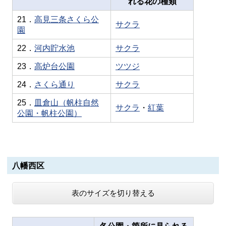
れる花の種類
21．
高見三条さくら公
サクラ
園
22．
河内貯水池
サクラ
23．
高炉台公園
ツツジ
24．
さくら通り
サクラ
25．
皿倉山（帆柱自然
サクラ
・
紅葉
公園・帆柱公園）
八幡西区
表のサイズを切り替える