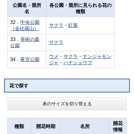
公園名・箇所
各公園・箇所に見られる花の
名
種類
32．
中央公園
サクラ
・
紅葉
（金比羅山）
33．
美術の森
サクラ
公園
ウメ
・
サクラ
・
ナンジャモン
34．
夜宮公園
ジャ
・
ハナショウブ
花で探す
表のサイズを切り替える
開花
種類
開花時期
名所
情報